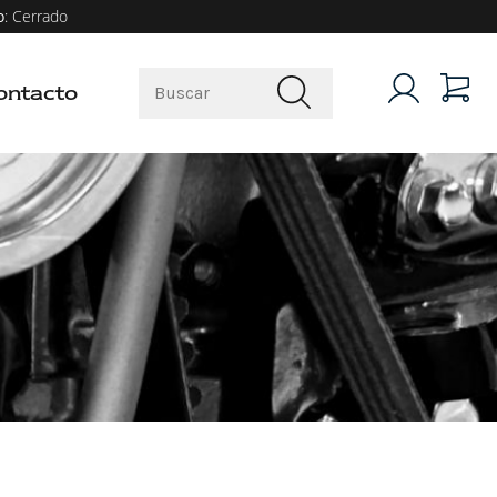
o
: Cerrado
ontacto