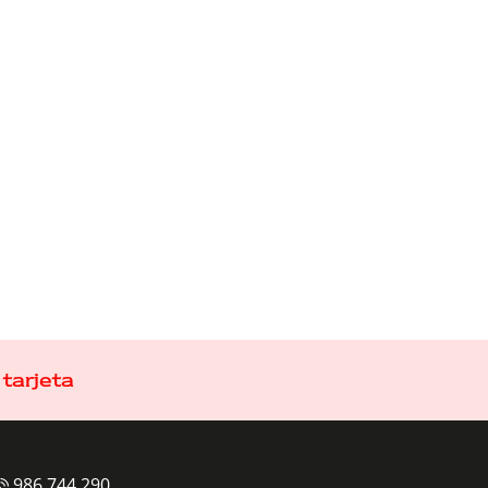
tarjeta
986 744 290