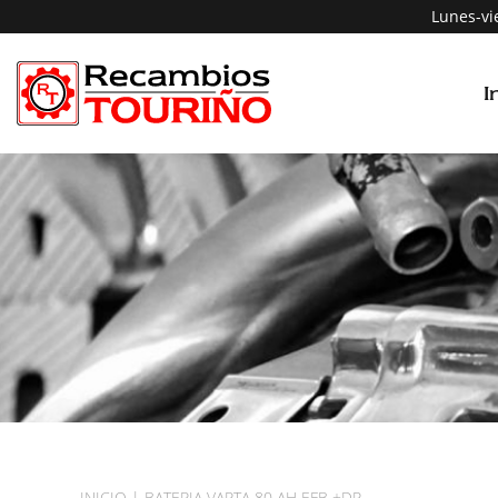
Lunes-vi
I
INICIO
|
BATERIA VARTA 80 AH EFB +DR